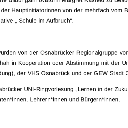
te Bildungsinnovatorin Margret Rasfeld zu Besu
 der Hauptinitiatorinnen von der mehrfach vom B
tive „ Schule im Aufbruch“.
n wurden von der Osnabrücker Regionalgruppe vo
eschah in Kooperation oder Abstimmung mit der U
ldung), der VHS Osnabrück und der GEW Stadt 
nabrücker UNI-Ringvorlesung
„Lernen in der Zuku
nten*innen, Lehrern*innen und Bürgern*innen.