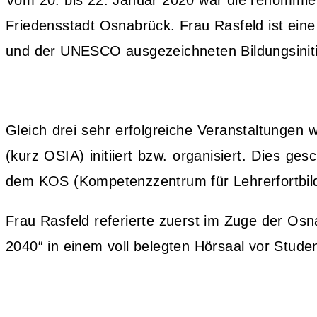
Vom 20. bis 22. Januar 2020 war die renommier
Friedensstadt Osnabrück. Frau Rasfeld ist eine
und der UNESCO ausgezeichneten Bildungsinitia
Gleich drei sehr erfolgreiche Veranstaltunge
(kurz OSIA) initiiert bzw. organisiert. Dies g
dem KOS (Kompetenzzentrum für Lehrerfortbi
Frau Rasfeld referierte zuerst im Zuge der Os
2040“ in
einem voll belegten Hörsaal vor Stude