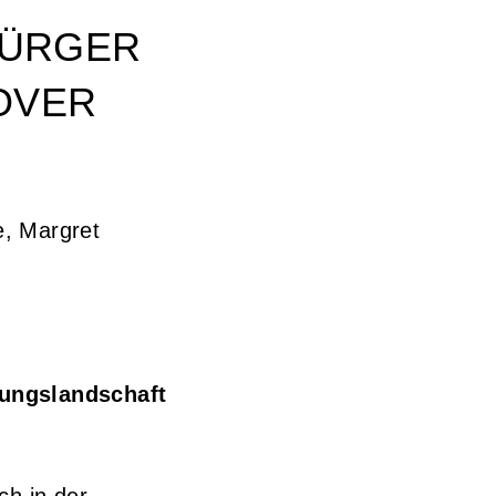
BÜRGER
NOVER
e, Margret
dungslandschaft