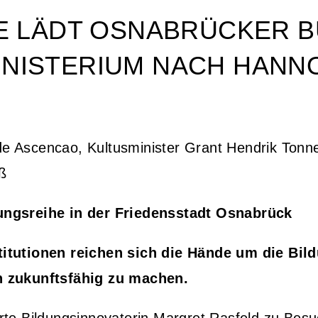
E LÄDT OSNABRÜCKER 
 MINISTERIUM NACH HAN
 de Ascencao, Kultusminister Grant Hendrik Tonn
ß
ungsreihe in der Friedensstadt Osnabrück
titutionen reichen sich die Hände um die Bil
h zukunftsfähig zu machen.