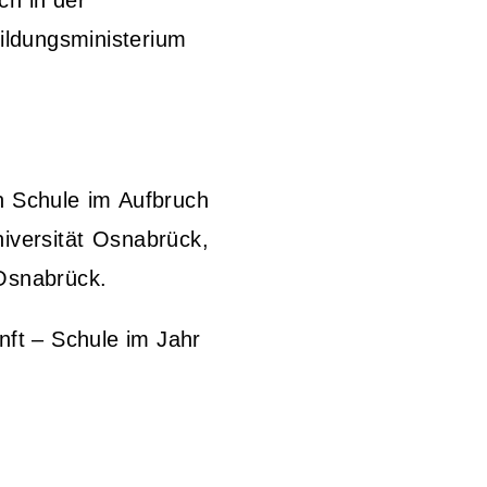
ch in der
ildungsministerium
n Schule im Aufbruch
niversität Osnabrück,
Osnabrück.
nft – Schule im Jahr